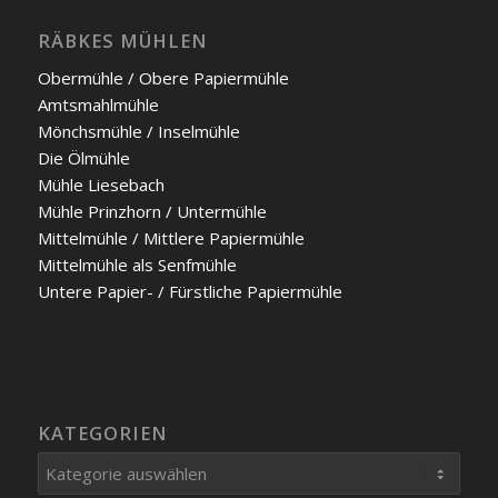
RÄBKES MÜHLEN
Ober­müh­le / Obe­re Papier­müh­le
Amts­mahl­müh­le
Mönchs­müh­le / Insel­müh­le
Die Ölmüh­le
Müh­le Liesebach
Müh­le Prinz­horn / Unter­müh­le
Mit­tel­müh­le / Mitt­le­re Papier­müh­le
Mit­tel­müh­le als Senf­mühle
Unte­re Papier- / Fürst­li­che Papier­müh­le
KATEGORIEN
Kategorien