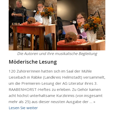
Die Autoren und ihre musi­ka­li­sche Beglei­tung
Möde­ri­sche Lesung
120 Zuhö­re­rIn­nen hat­ten sich im Saal der Müh­le
Liesebach in Räb­ke (Land­kreis Helm­stadt) ver­sam­melt,
um die Pre­­mie­­ren-Lesung der AG Lite­ra­tur ihres 3.
RAABEN­HORST-Hef­­tes zu erle­ben. Zu Gehör kamen
acht höchst unter­halt­sa­me Kurz­kri­mis (von ins­ge­samt
mehr als 25) aus die­ser neus­ten Aus­ga­be der … »
Lesen Sie wei­ter