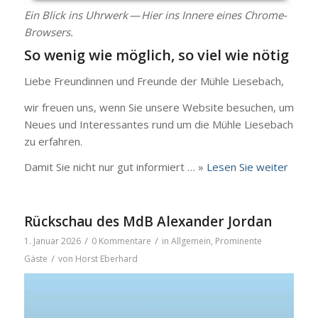
Ein Blick ins Uhr­werk — Hier ins Inne­re eines Chro­­me-
Bro­w­­sers.
So wenig wie mög­lich, so viel wie nötig
Lie­be Freun­din­nen und Freun­de der Müh­le Liesebach,
wir freu­en uns, wenn Sie unse­re Web­site besu­chen, um
Neu­es und Inter­es­san­tes rund um die Müh­le Liesebach
zu erfah­ren.
Damit Sie nicht nur gut infor­miert … »
Lesen Sie wei­ter
Rückschau des MdB Alexander Jordan
/
/
1. Januar 2026
0 Kommentare
in
Allgemein
,
Prominente
/
Gäste
von
Horst Eberhard