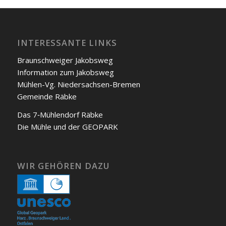
INTERESSANTE LINKS
Braunschweiger Jakobs­weg
Infor­ma­ti­on zum Jakobs­weg
Müh­len-Vg. Nie­der­sach­sen-Bre­men
Gemein­de Räb­ke
Das 7‑Mühlendorf Räb­ke
Die Müh­le und der GEOPARK
WIR GEHÖREN DAZU