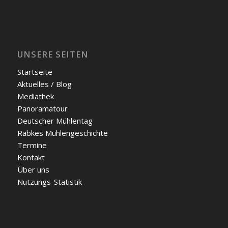
UNSERE SEITEN
Start­sei­te
Aktu­el­les / Blog
Media­thek
Pan­ora­ma­tour
Deut­scher Müh­len­tag
Räb­kes Müh­len­ge­schich­te
Ter­mi­ne
Kon­takt
Über uns
Nut­zungs-Sta­tis­tik