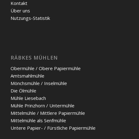
Kon­takt
Über uns
Nut­zungs-Sta­tis­tik
RÄBKES MÜHLEN
Ober­müh­le / Obe­re Papier­müh­le
Amts­mahl­müh­le
Mönchs­müh­le / Insel­müh­le
Die Ölmüh­le
Müh­le Liesebach
Müh­le Prinz­horn / Unter­müh­le
Mit­tel­müh­le / Mitt­le­re Papier­müh­le
Mit­tel­müh­le als Senf­mühle
Unte­re Papier- / Fürst­li­che Papier­müh­le