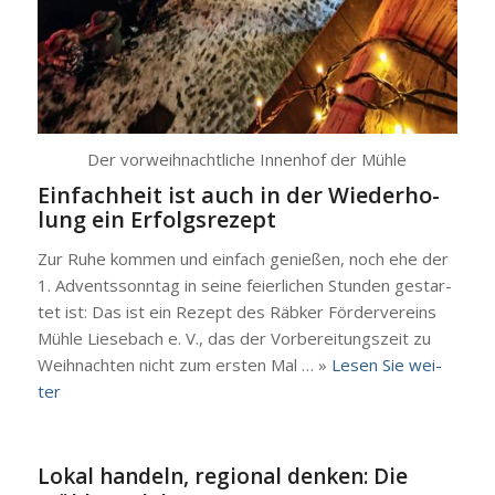
Der vor­weih­nacht­li­che Innen­hof der Müh­le
Ein­fach­heit ist auch in der Wie­der­ho­
lung ein Erfolgs­re­zept
Zur Ruhe kom­men und ein­fach genie­ßen, noch ehe der
1. Advents­sonn­tag in sei­ne fei­er­li­chen Stun­den gestar­
tet ist: Das ist ein Rezept des Räb­ker För­der­ver­eins
Müh­le Liesebach e. V., das der Vor­be­rei­tungs­zeit zu
Weih­nach­ten nicht zum ers­ten Mal … »
Lesen Sie wei­
ter
Lokal handeln, regional denken: Die