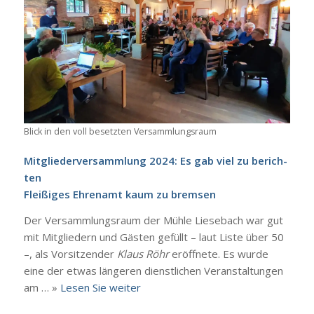
Blick in den voll besetz­ten Ver­samm­lungs­raum
Mit­glie­der­ver­samm­lung 2024: Es gab viel zu berich­
ten
Flei­ßi­ges Ehren­amt kaum zu brem­sen
Der Ver­samm­lungs­raum der Müh­le Liesebach war gut
mit Mit­glie­dern und Gäs­ten gefüllt – laut Lis­te über 50
–, als Vor­sit­zen­der
Klaus Röhr
eröff­ne­te. Es wur­de
eine der etwas län­ge­ren dienst­li­chen Ver­an­stal­tun­gen
am … »
Lesen Sie wei­ter