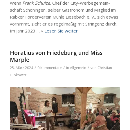
Wenn
Frank Schul­ze
, Chef der City-Wer­­be­­ge­­mein­­
schaft Schö­nin­gen, sel­ber Gas­tro­nom und Mit­glied im
Räb­ker För­der­ver­ein Müh­le Liesebach e. V., sich etwas
vor­nimmt, zieht er es regel­mä­ßig mit Strin­genz durch.
Im Jahr 2023 … »
Lesen Sie wei­ter
Horatius von Friedeburg und Miss
Marple
/
/
/
25. März 2024
0 Kommentare
in
Allgemein
von
Christian
Lubkowitz