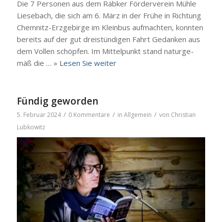
Die 7 Per­so­nen aus dem Räb­ker För­der­ver­ein Müh­le
Liesebach, die sich am 6. März in der Frü­he in Rich­tung
Che­m­­nitz-Erz­­ge­­bir­­ge im Klein­bus auf­mach­ten, konn­ten
bereits auf der gut drei­stün­di­gen Fahrt Gedan­ken aus
dem Vol­len schöp­fen. Im Mit­tel­punkt stand natur­ge­
mäß die … »
Lesen Sie wei­ter
Fündig geworden
/
/
/
5. Februar 2024
0 Kommentare
in
Allgemein
von
Christian
Lubkowitz