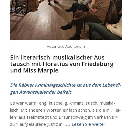
Autor und Audi­to­ri­um
Ein lite­ra­risch-musi­­ka­­li­­scher Aus­
tausch mit Hora­ti­us von Frie­de­burg
und Miss Mar­ple
Die Räb­ker Kri­mi­nal­ge­schich­te ist aus dem Leben­di­
gen Advents­ka­len­der befreit
Es war warm, eng, kusche­lig, kri­mi­na­lis­tisch, musi­ka­
lisch. Mit ande­ren Wor­ten ein­fach schön, als die in „Tei­
len“ aus Helm­stedt und Braun­schweig im Ver­hält­nis 4
zu 1 auf­ge­lau­fe­ne Jus­tiz in … »
Lesen Sie wei­ter