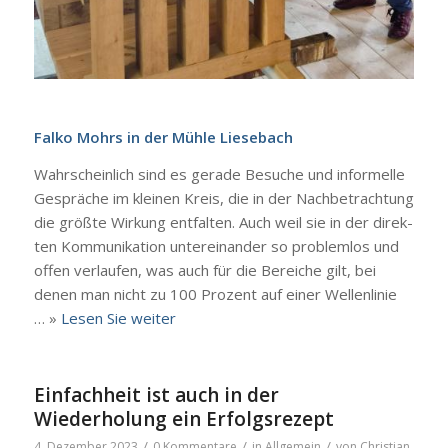
Fal­ko Mohrs in der Müh­le Liesebach
Wahr­schein­lich sind es gera­de Besu­che und infor­mel­le
Gesprä­che im klei­nen Kreis, die in der Nach­be­trach­tung
die größ­te Wir­kung ent­fal­ten. Auch weil sie in der direk­
ten Kom­mu­ni­ka­ti­on unter­ein­an­der so pro­blem­los und
offen ver­lau­fen, was auch für die Berei­che gilt, bei
denen man nicht zu 100 Pro­zent auf einer Wel­len­li­nie
… »
Lesen Sie wei­ter
Einfachheit ist auch in der
Wiederholung ein Erfolgsrezept
/
/
/
4. Dezember 2023
0 Kommentare
in
Allgemein
von
Christian