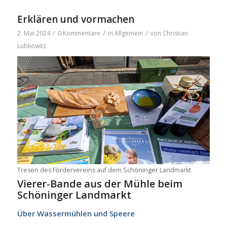
Erklären und vormachen
/
/
/
2. Mai 2024
0 Kommentare
in
Allgemein
von
Christian
Lubkowitz
Tre­sen des För­der­ver­eins auf dem Schö­nin­ger Land­markt
Vie­­rer-Ban­­de aus der Müh­le beim
Schö­nin­ger Land­markt
Über Was­ser­müh­len und Spee­re