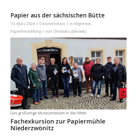
Papier aus der sächsischen Bütte
/
/
10. März 2024
0 Kommentare
in
Allgemein
,
/
Papierherstellung
von
Christian Lubkowitz
Das groß­ar­ti­ge Muse­ums­team in der Mit­te
Fach­ex­kur­si­on zur Papier­müh­le
Niederzwönitz