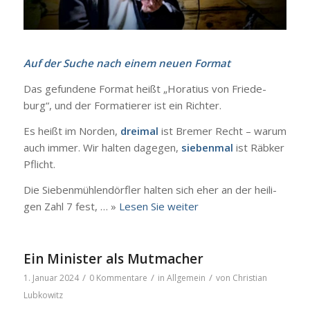
Auf der Suche nach einem neu­en For­mat
Das gefun­de­ne For­mat heißt „Hora­ti­us von Frie­de­
burg“, und der For­ma­tie­rer ist ein Rich­ter.
Es heißt im Nor­den,
drei­mal
ist Bre­mer Recht – war­um
auch immer. Wir hal­ten dage­gen,
sie­ben­mal
ist Räb­ker
Pflicht.
Die Sie­ben­müh­len­dörf­ler hal­ten sich eher an der hei­li­
gen Zahl 7 fest, … »
Lesen Sie wei­ter
Ein Minister als Mutmacher
/
/
/
1. Januar 2024
0 Kommentare
in
Allgemein
von
Christian
Lubkowitz