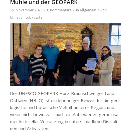
Mühle und der GEOPARK
/
/
/
15. November 2023
0 Kommentare
in
Allgemein
von
Christian Lubkowitz
Der UNESCO GEOPARK Harz-Braunschweiger Land-
Ost­­fa­­len (HBLO) ist ein leben­di­ger Beweis für die geo­
lo­gi­sche und bota­ni­sche Viel­falt unse­rer Regi­on, und –
vie­len nicht bewusst – auch ein Antrei­ber zu gemein­sa­
mer kul­tu­rel­ler Ver­net­zung in unter­schied­li­che Dis­zi­pli­
nen und Akti­vi­tä­ten.