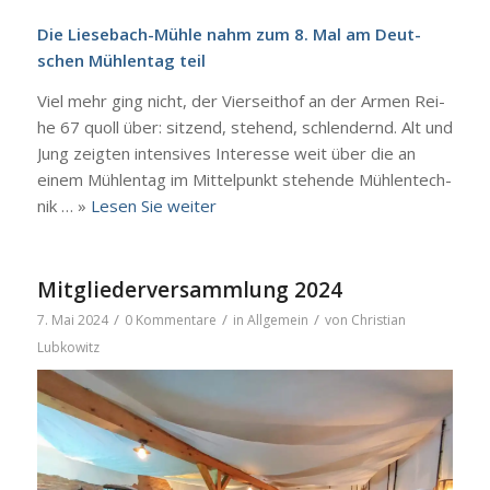
Die Liesebach-Müh­­le nahm zum 8. Mal am Deut­
schen Müh­len­tag teil
Viel mehr ging nicht, der Vier­seit­hof an der Armen Rei­
he 67 quoll über: sit­zend, ste­hend, schlen­dernd. Alt und
Jung zeig­ten inten­si­ves Inter­es­se weit über die an
einem Müh­len­tag im Mit­tel­punkt ste­hen­de Müh­len­tech­
nik … »
Lesen Sie wei­ter
Mitgliederversammlung 2024
/
/
/
7. Mai 2024
0 Kommentare
in
Allgemein
von
Christian
Lubkowitz