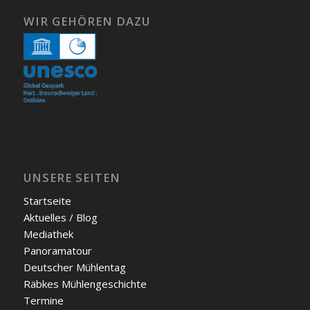
WIR GEHÖREN DAZU
UNSERE SEITEN
Start­sei­te
Aktu­el­les / Blog
Media­thek
Pan­ora­ma­tour
Deut­scher Müh­len­tag
Räb­kes Müh­len­ge­schich­te
Ter­mi­ne