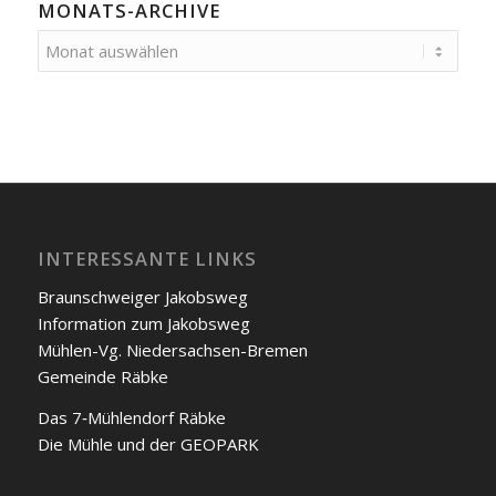
MONATS-ARCHIVE
INTERESSANTE LINKS
Braunschweiger Jakobs­weg
Infor­ma­ti­on zum Jakobs­weg
Müh­len-Vg. Nie­der­sach­sen-Bre­men
Gemein­de Räb­ke
Das 7‑Mühlendorf Räb­ke
Die Müh­le und der GEOPARK