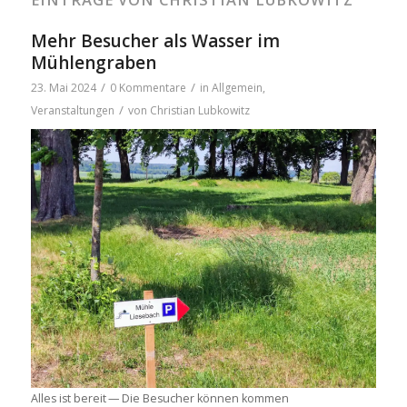
Mehr Besucher als Wasser im
Mühlengraben
/
/
23. Mai 2024
0 Kommentare
in
Allgemein
,
/
Veranstaltungen
von
Christian Lubkowitz
Alles ist bereit — Die Besu­cher kön­nen kom­men