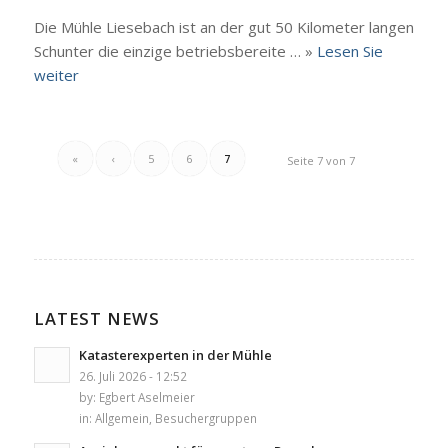
Die Müh­le Liesebach ist an der gut 50 Kilo­me­ter lan­gen
Schun­ter die ein­zi­ge betriebs­be­rei­te … »
Lesen Sie
wei­ter
«
‹
5
6
7
Seite 7 von 7
LATEST NEWS
Katasterexperten in der Mühle
26. Juli 2026 - 12:52
by:
Egbert Aselmeier
in:
Allgemein
,
Besuchergruppen