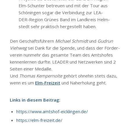
Elm-Schun­ter betreu­en und mit der Tour aus
Schö­nin­gen sogar die Ver­bin­dung zur LEA­
DER-Regi­on Grü­nes Band im Land­kreis Helm­
stedt sehr prak­tisch her­ge­stellt haben.
Den Geschäfts­füh­rern
Micha­el Schmidt
und
Gud­run
Vieh­weg
sei Dank für die Spen­de, und dass der För­der­
ver­ein nun­mehr das gesam­te Team des Amts­ho­fes
ken­nen­ler­nen durf­te. LEADER und Netz­wer­ken sind 2
Sei­ten einer Medail­le.
Und
Tho­mas Kem­per­nol­te
gehört ohne­hin stets dazu,
wenn es um
Elm-Frei­zeit
und Nah­erho­lung geht.
Links in die­sem Bei­trag:
https://www
.amtshof-eicklingen.de/
https://elm-freizeit.de/