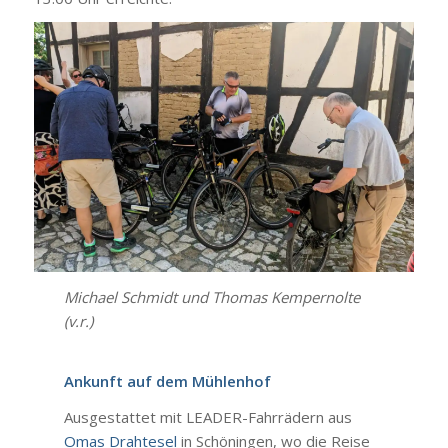
Micha­el Schmidt und Tho­mas Kem­per­nol­te
(v.r.)
Ankunft auf dem Müh­len­hof
Aus­ge­stat­tet mit LEA­DER-Fahr­rä­dern aus
Omas Draht­esel
in Schö­nin­gen, wo die Rei­se