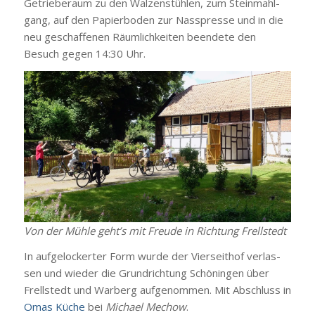
Getrie­be­raum zu den Wal­zen­stüh­len, zum Stein­mahl­
gang, auf den Papier­bo­den zur Nass­pres­se und in die
neu geschaf­fe­nen Räum­lich­kei­ten been­de­te den
Besuch gegen 14:30 Uhr.
Von der Müh­le geht’s mit Freu­de in Rich­tung Frell­stedt
In auf­ge­lo­cker­ter Form wur­de der Vier­seit­hof ver­las­
sen und wie­der die Grund­rich­tung Schö­nin­gen über
Frell­stedt und War­berg auf­ge­nom­men. Mit Abschluss in
Omas Küche
bei
Micha­el Mechow
.