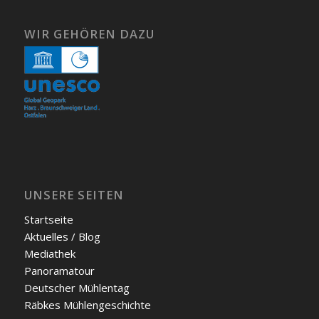
WIR GEHÖREN DAZU
UNSERE SEITEN
Start­sei­te
Aktu­el­les / Blog
Media­thek
Pan­ora­ma­tour
Deut­scher Müh­len­tag
Räb­kes Müh­len­ge­schich­te