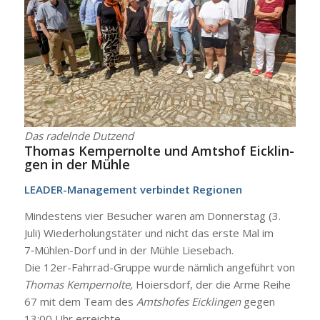
Das radeln­de Dut­zend
Tho­mas Kem­per­nol­te und Amts­hof Eick­lin­
gen in der Müh­le
LEA­DER-Manage­ment ver­bin­det Regio­nen
Min­des­tens vier Besu­cher waren am Don­ners­tag (3.
Juli) Wie­der­ho­lungs­tä­ter und nicht das ers­te Mal im
7‑Müh­len-Dorf und in der Müh­le Liesebach.
Die 12er-Fahr­rad-Grup­pe wur­de näm­lich ange­führt von
Tho­mas Kem­per­nol­te,
Hoiers­dorf, der die Arme Rei­he
67 mit dem Team des
Amts­ho­fes Eick­lin­gen
gegen
13:00 Uhr erreich­te.