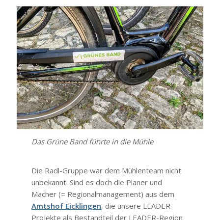
Das Grü­ne Band führ­te in die Müh­le
Die Radl-Grup­pe war dem Müh­len­team nicht
unbe­kannt. Sind es doch die Pla­ner und
Macher (= Regio­nal­ma­nage­ment) aus dem
Amts­hof Eick­lin­gen
, die unse­re LEA­DER-
Pro­jek­te als Bestand­teil der LEA­DER-Regi­on