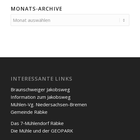
MONATS-ARCHIVE
INTERESSANTE LINKS
Braunschweiger Jakobs­weg
Infor­ma­ti­on zum Jakobs­weg
Müh­len-Vg. Nie­der­sach­sen-Bre­men
Gemein­de Räb­ke
Das 7‑Mühlendorf Räb­ke
Die Müh­le und der GEOPARK