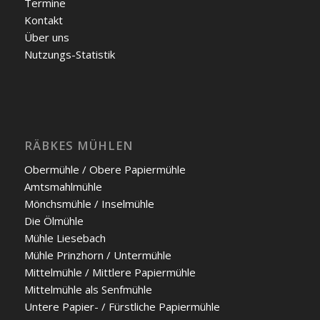
Ter­mi­ne
Kon­takt
Über uns
Nut­zungs-Sta­tis­tik
RÄBKES MÜHLEN
Ober­müh­le / Obe­re Papier­müh­le
Amts­mahl­müh­le
Mönchs­müh­le / Insel­müh­le
Die Ölmüh­le
Müh­le Liesebach
Müh­le Prinz­horn / Unter­müh­le
Mit­tel­müh­le / Mitt­le­re Papier­müh­le
Mit­tel­müh­le als Senf­mühle
Unte­re Papier- / Fürst­li­che Papier­müh­le