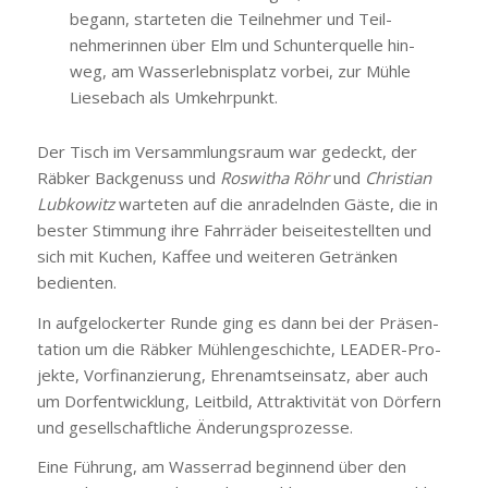
begann, star­te­ten die Teil­neh­mer und Teil­
neh­me­rin­nen über Elm und Schun­ter­quel­le hin­
weg, am Was­s­er­leb­nis­platz vor­bei, zur Müh­le
Liesebach als Umkehr­punkt.
Der Tisch im Ver­samm­lungs­raum war gedeckt, der
Räb­ker Back­ge­nuss und
Ros­wi­tha Röhr
und
Chris­ti­an
Lub­ko­witz
war­te­ten auf die anra­deln­den Gäs­te, die in
bes­ter Stim­mung ihre Fahr­rä­der bei­sei­te­stell­ten und
sich mit Kuchen, Kaf­fee und wei­te­ren Geträn­ken
bedien­ten.
In auf­ge­lo­cker­ter Run­de ging es dann bei der Prä­sen­
ta­ti­on um die Räb­ker Müh­len­ge­schich­te, LEA­DER-Pro­
jek­te, Vor­fi­nan­zie­rung, Ehren­amts­ein­satz, aber auch
um Dorf­ent­wick­lung, Leit­bild, Attrak­ti­vi­tät von Dör­fern
und gesell­schaft­li­che Ände­rungs­pro­zes­se.
Eine Füh­rung, am Was­ser­rad begin­nend über den