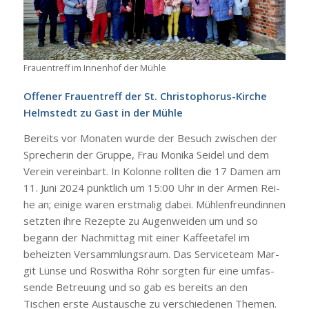
Frau­en­treff im Innen­hof der Müh­le
Offe­ner Frau­en­treff der St. Chris­to­pho­rus-Kir­che
Helm­stedt zu Gast in der Müh­le
Bereits vor Mona­ten wur­de der Besuch zwi­schen der
Spre­che­rin der Grup­pe, Frau Moni­ka Sei­del und dem
Ver­ein ver­ein­bart. In Kolon­ne roll­ten die 17 Damen am
11. Juni 2024 pünkt­lich um 15:00 Uhr in der Armen Rei­
he an; eini­ge waren erst­ma­lig dabei. Müh­len­freun­din­nen
setz­ten ihre Rezep­te zu Augen­wei­den um und so
begann der Nach­mit­tag mit einer Kaf­fee­ta­fel im
beheiz­ten Ver­samm­lungs­raum. Das Ser­vice­team Mar­
git Lün­se und Ros­wi­tha Röhr sorg­ten für eine umfas­
sen­de Betreu­ung und so gab es bereits an den
Tischen ers­te Aus­tau­sche zu ver­schie­de­nen The­men.