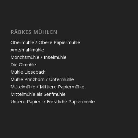
RÄBKES MÜHLEN
Ober­müh­le / Obe­re Papier­müh­le
Amts­mahl­müh­le
Mönchs­müh­le / Insel­müh­le
Die Ölmüh­le
Müh­le Liesebach
Müh­le Prinz­horn / Unter­müh­le
Mit­tel­müh­le / Mitt­le­re Papier­müh­le
Mit­tel­müh­le als Senf­mühle
Unte­re Papier- / Fürst­li­che Papier­müh­le