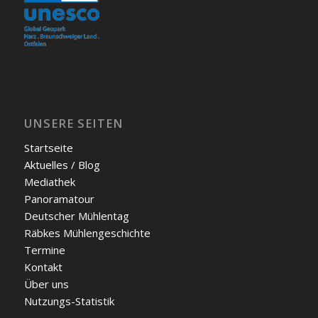
UNSERE SEITEN
Start­sei­te
Aktu­el­les / Blog
Media­thek
Pan­ora­ma­tour
Deut­scher Müh­len­tag
Räb­kes Müh­len­ge­schich­te
Ter­mi­ne
Kon­takt
Über uns
Nut­zungs-Sta­tis­tik