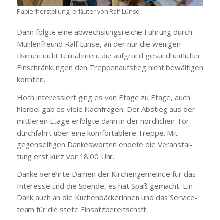
Papier­her­stel­lung, erläu­ter von Ralf Lün­se
Dann folg­te eine abwechs­lungs­rei­che Füh­rung durch
Müh­len­freund Ralf Lün­se, an der nur die weni­gen
Damen nicht teil­nah­men, die auf­grund gesund­heit­li­cher
Ein­schrän­kun­gen den Trep­pen­auf­stieg nicht bewäl­ti­gen
konn­ten.
Hoch inter­es­siert ging es von Eta­ge zu Eta­ge, auch
hier­bei gab es vie­le Nach­fra­gen. Der Abstieg aus der
mitt­le­ren Eta­ge erfolg­te dann in der nörd­li­chen Tor­
durch­fahrt über eine kom­for­ta­ble­re Trep­pe. Mit
gegen­sei­ti­gen Dan­kes­wor­ten ende­te die Ver­an­stal­
tung erst kurz vor 18:00 Uhr.
Dan­ke ver­ehr­te Damen der Kir­chen­ge­mein­de für das
Inter­es­se und die Spen­de, es hat Spaß gemacht. Ein
Dank auch an die Kuchen­bä­cke­rin­nen und das Ser­vice­
team für die ste­te Ein­satz­be­reit­schaft.