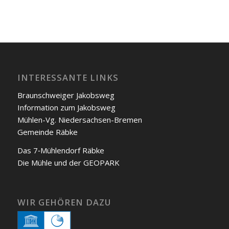
INTERESSANTE LINKS
Braunschweiger Jakobs­weg
Infor­ma­ti­on zum Jakobs­weg
Müh­len-Vg. Nie­der­sach­sen-Bre­men
Gemein­de Räb­ke
Das 7‑Mühlendorf Räb­ke
Die Müh­le und der GEOPARK
WIR GEHÖREN DAZU