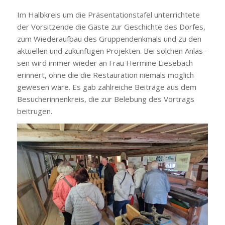
Im Halb­kreis um die Prä­sen­ta­ti­ons­ta­fel unter­rich­te­te
der Vor­sit­zen­de die Gäs­te zur Geschich­te des Dor­fes,
zum Wie­der­auf­bau des Grup­pen­denk­mals und zu den
aktu­el­len und zukünf­ti­gen Pro­jek­ten. Bei sol­chen Anläs­
sen wird immer wie­der an Frau Her­mi­ne Liesebach
erin­nert, ohne die die Restau­ra­ti­on nie­mals mög­lich
gewe­sen wäre. Es gab zahl­rei­che Bei­trä­ge aus dem
Besu­che­rin­nen­kreis, die zur Bele­bung des Vor­trags
bei­tru­gen.