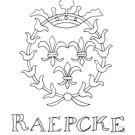
Orts­na­men-Was­ser­zei­chen, ca. 1806