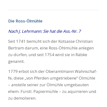
Die Ross-Ölmüh­le
Nach J. Lehr­mann: Sie hat die Ass.-Nr. 7
Seit 1741 bemüht sich der Kot­s­as­se Chris­ti­an
Bert­ram dar­um, eine Ross-Öhl­müh­le anle­gen
zu dür­fen, und seit 1754 wird sie in Räb­ke
genannt.
1779 erbot sich der Ober­amt­mann Wahn­schaf­
fe, die­se „von Pfer­den umge­trie­be­ne“ Ölmüh­le
– anstel­le sei­ner zur Ölmüh­le umge­bau­ten
ehem. Fürstl. Papier­müh­le – zu aqui­rie­ren und
zu demo­lie­ren.