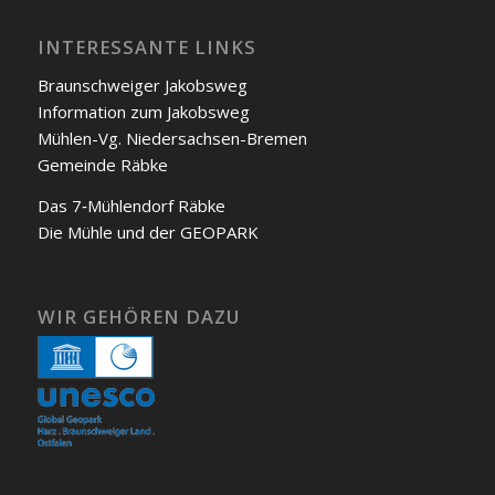
INTERESSANTE LINKS
Braunschweiger Jakobs­weg
Infor­ma­ti­on zum Jakobs­weg
Müh­len-Vg. Nie­der­sach­sen-Bre­men
Gemein­de Räb­ke
Das 7‑Mühlendorf Räb­ke
Die Müh­le und der GEOPARK
WIR GEHÖREN DAZU