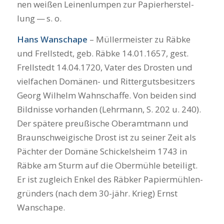
nen wei­ßen Lei­nen­lum­pen zur Papier­her­stel­
lung — s. o.
Hans Wanscha­pe
– Mül­ler­meis­ter zu Räb­ke
und Frell­stedt, geb. Räb­ke 14.01.1657, gest.
Frell­stedt 14.04.1720, Vater des Dros­ten und
viel­fa­chen Domä­nen- und Rit­ter­guts­be­sit­zers
Georg Wil­helm Wahn­schaf­fe. Von bei­den sind
Bild­nis­se vor­han­den (Lehr­mann, S. 202 u. 240).
Der spä­te­re preu­ßi­sche Ober­amt­mann und
Braun­schwei­gi­sche Drost ist zu sei­ner Zeit als
Päch­ter der Domä­ne Schi­ckels­heim 1743 in
Räb­ke am Sturm auf die Ober­müh­le betei­ligt.
Er ist zugleich Enkel des Räb­ker Papier­müh­len­
grün­ders (nach dem 30-jähr. Krieg) Ernst
Wanscha­pe.