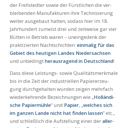
der Frell­sted­ter sowie der Fürst­li­chen die ver­
blei­ben­den Manu­fak­tu­ren ihre Tech­ni­sie­rung
wei­ter aus­ge­baut hat­ten, sodass hier im 18.
Jahr­hun­dert zumeist drei und zeit­wei­se gar vier
Büt­ten in Betrieb waren – unein­ge­denk der
prak­ti­zier­ten Nacht­schich­ten:
ein­ma­lig für das
Gebiet des heu­ti­gen Lan­des Nie­der­sach­sen
und unbe­dingt
her­aus­ra­gend in Deutsch­land
!
Dass die­se Leis­tungs- sowie Qua­li­täts­merk­ma­le
bis in die Zeit der indus­tri­el­len Papier­er­zeu­
gung durch­ge­hal­ten wur­den zei­gen mehr­fach
wie­der­keh­ren­de Bezeich­nun­gen wie „
Hol­län­di­
sche Papier­müh­le
“ und
Papier
, „
wel­ches sich
im gan­zen Lan­de nicht hat fin­den las­sen
” etc.,
und schließ­lich die Auf­stel­lung einer der
aller­