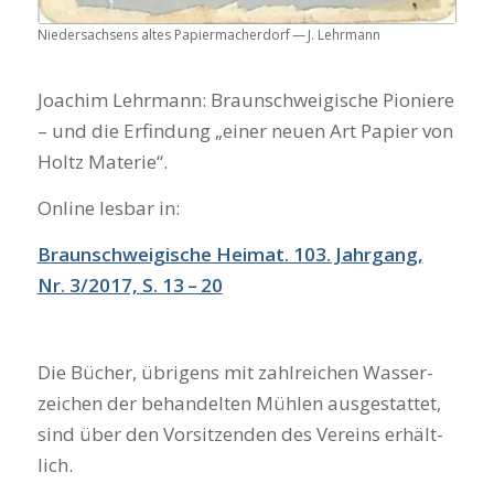
Nie­der­sach­sens altes Papier­ma­cher­dorf — J. Lehr­mann
Joa­chim Lehr­mann: Braun­schwei­gi­sche Pio­nie­re
– und die Erfin­dung „einer neu­en Art Papier von
Holtz Mate­rie“.
Online les­bar in:
Braun­schwei­gi­sche Hei­mat. 103. Jahr­gang,
Nr. 3/2017, S. 13 – 20
Die Bücher, übri­gens mit zahl­rei­chen Was­ser­
zei­chen der behan­del­ten Müh­len aus­ge­stat­tet,
sind über den Vor­sit­zen­den des Ver­eins erhält­
lich.