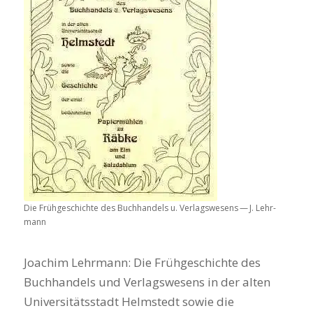
Die Früh­ge­schich­te des Buch­han­dels u. Ver­lags­we­sens — J. Lehr­
mann
Joa­chim Lehr­mann: Die Früh­ge­schich­te des
Buch­han­dels und Ver­lags­we­sens in der alten
Uni­ver­si­täts­stadt Helm­stedt sowie die