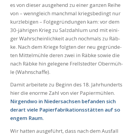
es von die­ser aus­ge­hend zu einer gan­zen Rei­he
von – wenn­gleich manch­mal kriegs­be­dingt nur
kurz­le­bi­gen – Fol­ge­grün­dun­gen kam: vor dem
30-jäh­ri­gen Krieg zu Salz­dah­lum und mit eini­
ger Wahr­schein­lich­keit auch noch­mals zu Räb­
ke. Nach dem Krie­ge folg­ten der neu gegrün­de­
ten Mit­tel­müh­le deren zwei in Räb­ke sowie die
nach Räb­ke hin gele­ge­ne Frell­sted­ter Ober­müh­
le (Wahn­schaf­fe).
Damit arbei­te­te zu Beginn des 18. Jahr­hun­derts
hier die enor­me Zahl von vier Papier­müh­len.
Nir­gend­wo in Nie­der­sach­sen befan­den sich
der­art vie­le Papier­fa­bri­ka­ti­ons­stät­ten auf so
engem Raum.
Wir hat­ten aus­ge­führt, dass nach dem Aus­fall