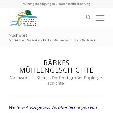
Nutzungsbedingungen u. Datenschutzerklärung
Nachwort
Du bist hier:
Startseite
/
Räbkes Mühlengeschichte
/
Nachwort
RÄBKES
MÜHLENGESCHICHTE
Nach­wort — „Klei­nes Dorf mit gro­ßer Papier­ge­
schich­te“
Wei­te­re Aus­zü­ge aus Ver­öf­fent­li­chun­gen von