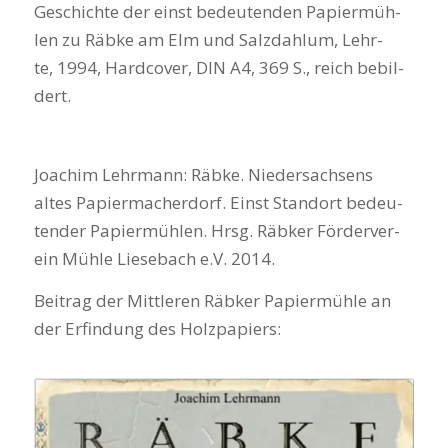
Geschich­te der einst bedeu­ten­den Papier­müh­
len zu Räb­ke am Elm und Salz­dah­lum, Lehr­
te, 1994, Hard­co­ver, DIN A4, 369 S., reich bebil­
dert.
Joa­chim Lehr­mann: Räb­ke. Nie­der­sach­sens
altes Papier­ma­cher­dorf. Einst Stand­ort bedeu­
ten­der Papier­müh­len. Hrsg. Räb­ker För­der­ver­
ein Müh­le Liesebach e.V. 2014.
Bei­trag der Mitt­le­ren Räb­ker Papier­müh­le an
der Erfin­dung des Holz­pa­piers: