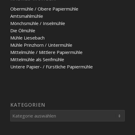
Ober­müh­le / Obe­re Papier­müh­le
Amts­mahl­müh­le
Mönchs­müh­le / Insel­müh­le
Die Ölmüh­le
Müh­le Liesebach
Müh­le Prinz­horn / Unter­müh­le
Mit­tel­müh­le / Mitt­le­re Papier­müh­le
Mit­tel­müh­le als Senf­mühle
Unte­re Papier- / Fürst­li­che Papier­müh­le
KATEGORIEN
Kategorien