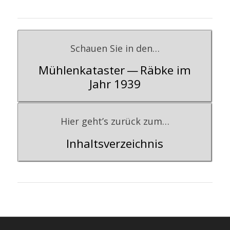
Schau­en Sie in den…
Müh­len­ka­tas­ter — Räb­ke im
Jahr 1939
Hier geht’s zurück zum…
Inhalts­ver­zeich­nis