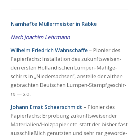
Nam­haf­te Mül­ler­meis­ter in Räb­ke
Nach Joa­chim Lehr­mann
Wil­helm Fried­rich Wahn­schaf­fe
– Pio­nier des
Papier­fachs: Instal­la­ti­on des zukunfts­wei­sen­
den ers­ten Hol­län­di­schen Lum­pen-Mahl­ge­
schirrs in „Nie­der­sach­sen“, anstel­le der alt­her­
ge­brach­ten Deut­schen Lum­pen-Stampf­ge­schir­
re — s.o.
Johann Ernst Schaar­schmidt
– Pio­nier des
Papier­fachs: Erpro­bung zukunfts­wei­sen­der
Materialien/Holzpapier etc. statt der bis­her fast
aus­schließ­lich genutz­ten und sehr rar gewor­de­