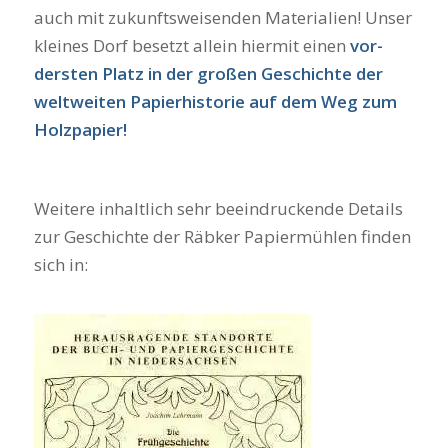
auch mit zukunfts­wei­sen­den Mate­ria­li­en! Unser
klei­nes Dorf besetzt allein hier­mit einen
vor­
ders­ten Platz in der gro­ßen Geschich­te der
welt­wei­ten Papier­his­to­rie auf dem Weg zum
Holz­pa­pier!
Wei­te­re inhalt­lich sehr beein­dru­cken­de Details
zur Geschich­te der Räb­ker Papier­müh­len fin­den
sich in: