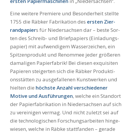
ers­ten Papier­ma­schi­nen
in „Nie­der­sach­sen“.
Eine wei­te­re Pre­mie­re und Beson­der­heit stell­te
1755 die Räb­ker Fabri­ka­ti­on des
ers­ten Zier­
rand­pa­pier
s für Nie­der­sach­sen dar – bes­te Sor­
ten des Schreib- und Brief­pa­piers (Ein­la­dungs­
pa­pier) mit auf­wen­di­gem Was­ser­zei­chen, ein
Spit­zen­pro­dukt und Renom­mee jeder grö­ße­ren
dama­li­gen Papier­fa­brik! Bei die­sen exqui­si­ten
Papie­ren stei­ger­ten sich die Räb­ker Pro­duk­ti­
ons­stät­ten zu aus­ge­fal­le­nen Kunst­wer­ken und
hiel­ten die
höchs­te Anzahl ver­schie­de­ner
Moti­ve
und Aus­füh­run­gen
, wel­che ein Stand­ort
der Papier­fa­bri­ka­ti­on in Nie­der­sach­sen auf sich
zu ver­ei­ni­gen ver­mag. Und nicht zuletzt sei auf
die tech­no­lo­gi­schen For­schungs­ar­bei­ten hin­ge­
wie­sen, wel­che in Räb­ke statt­fan­den – gera­de