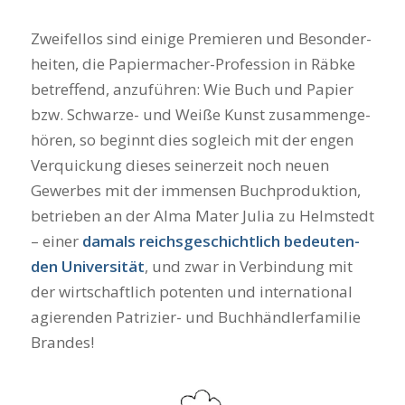
Zwei­fel­los sind eini­ge Pre­mie­ren und Beson­der­
hei­ten, die Papier­ma­cher-Pro­fes­si­on in Räb­ke
betref­fend, anzu­füh­ren: Wie Buch und Papier
bzw. Schwar­ze- und Wei­ße Kunst zusam­men­ge­
hö­ren, so beginnt dies sogleich mit der engen
Ver­qui­ckung die­ses sei­ner­zeit noch neu­en
Gewer­bes mit der immensen Buch­pro­duk­ti­on,
betrie­ben an der Alma Mater Julia zu Helm­stedt
– einer
damals reichs­ge­schicht­lich bedeu­ten­
den Uni­ver­si­tät
, und zwar in Ver­bin­dung mit
der wirt­schaft­lich poten­ten und inter­na­tio­nal
agie­ren­den Patri­zi­er- und Buch­händ­ler­fa­mi­lie
Bran­des!