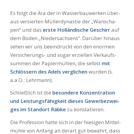
Es folgt die Ära der in Was­ser­bau­wer­ken über­
aus ver­sier­ten Mül­ler­dy­nas­tie der „Wanscha­
pen“ und das
ers­te
Hol­län­di­sche Geschirr
auf
dem Boden „Nie­der­sach­sens“. Dar­über hin­aus
sehen wir uns beein­druckt von den enor­men
Ver­si­che­rungs- und sogar erziel­ten Ver­kaufs­
sum­men der Papier­müh­len, die selbst
mit
Schlös­sern des Adels ver­gli­chen
wur­den (s.
a.a.O.: Lehr­mann).
Schließ­lich ist die
beson­de­re Kon­zen­tra­ti­on
und Leis­tungs­fä­hig­keit die­ses Gewer­be­zwei­
ges im Stand­ort Räb­ke
zu kon­sta­tie­ren.
Die Pro­fes­si­on hat­te sich in der hie­si­gen Mit­tel­
müh­le von Anfang an der­art gut bewährt, dass