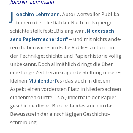
Joa­chim Lehr­mann
J
oachim Lehr­mann
, Autor wert­vol­ler Publi­ka­
tio­nen über die Räb­ker Buch- u. Papier­ge­
schich­te stellt fest: „Bis­lang war
‚Nie­der­sach­
sens Papier­ma­cher­dorf‘
– und mit nichts ande­
rem haben wir es im Fal­le Räb­kes zu tun – in
der Tech­nik­ge­schich­te und Papier­his­to­rie völ­lig
unbe­kannt. Doch all­mäh­lich dringt die über
eine lan­ge Zeit her­aus­ra­gen­de Stel­lung unse­res
klei­nen
Müh­len­dorf
es (das auch in die­sem
Aspekt einen vor­ders­ten Platz in Nie­der­sach­sen
ein­neh­men dürf­te – s.o.) inner­halb der Papier­
ge­schich­te die­ses Bun­des­lan­des auch in das
Bewusst­sein der ein­schlä­gi­gen Geschichts­
schrei­bung.“