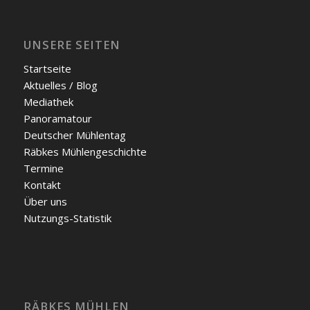
UNSERE SEITEN
Start­sei­te
Aktu­el­les / Blog
Media­thek
Pan­ora­ma­tour
Deut­scher Müh­len­tag
Räb­kes Müh­len­ge­schich­te
Ter­mi­ne
Kon­takt
Über uns
Nut­zungs-Sta­tis­tik
RÄBKES MÜHLEN