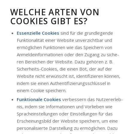
WEL­CHE ARTEN VON
COO­KIES GIBT ES?
Essen­zi­el­le Coo­kies
sind für die grund­le­gen­de
Funk­tio­na­li­tät einer Web­site unver­zicht­bar und
ermög­li­chen Funk­tio­nen wie das Spei­chern von
Anmel­de­infor­ma­tio­nen oder den Zugang zu siche­
ren Berei­chen der Web­site. Dazu gehö­ren z. B.
Sicher­heits-Coo­kies, die einen Bot, der auf der
Web­site nicht erwünscht ist, iden­ti­fi­zie­ren kön­nen,
indem sie einen Authen­ti­fi­zie­rungs­schlüs­sel in
einem Coo­kie spei­chern.
Funk­tio­na­le Coo­kies
ver­bes­sern das Nut­zer­er­leb­
nis, indem sie Infor­ma­tio­nen und Vor­lie­ben wie
Sprach­ein­stel­lun­gen oder Ein­stel­lun­gen für das
Erschei­nungs­bild der Web­site spei­chern, um eine
per­so­na­li­sier­te Dar­stel­lung zu ermög­li­chen. Dazu