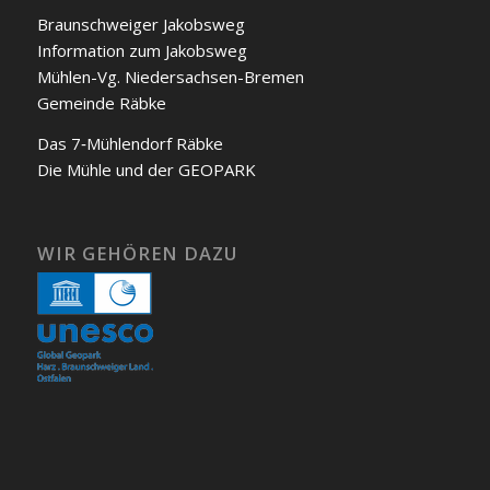
Braunschweiger Jakobs­weg
Infor­ma­ti­on zum Jakobs­weg
Müh­len-Vg. Nie­der­sach­sen-Bre­men
Gemein­de Räb­ke
Das 7‑Mühlendorf Räb­ke
Die Müh­le und der GEOPARK
WIR GEHÖREN DAZU