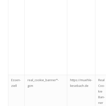
Essen­
real_cookie_banner*-
https://muehle-
Real
zi­ell
gcm
liesebach.de
Coo­
kie
Ban­
ner