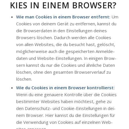
KIES IN EINEM BROW­SER?
Wie man Coo­kies in einem Brow­ser ent­fernt:
Um
Coo­kies von dei­nem Gerät zu ent­fer­nen, kannst du
die Brow­ser­da­ten in den Ein­stel­lun­gen dei­nes
Brow­sers löschen. Dadurch wer­den alle Coo­kies
von allen Web­sites, die du besucht hast, gelöscht,
mög­li­cher­wei­se auch die gespei­cher­ten Anmel­de­
da­ten und Web­site-Ein­stel­lun­gen. In eini­gen Brow­
sern kannst du nur die Coo­kies und ähn­li­che Daten
löschen, ohne den gesam­ten Brow­ser­ver­lauf zu
löschen.
Wie du Coo­kies in einem Brow­ser kon­trol­lierst:
Wenn du eine genaue­re Kon­trol­le über die Coo­kies
bestimm­ter Web­sites haben möch­test, gehe zu
den Daten­schutz- und Coo­kie-Ein­stel­lun­gen in dei­
nem Brow­ser. Hier kannst du die Ein­stel­lun­gen für
die Ver­wen­dung von Coo­kies auf ein­zel­nen Web­
sites anpas­sen.