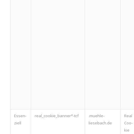
Essen­
real_cookie_banner*-tcf
.muehle-
Real
zi­ell
liesebach.de
Coo­
kie