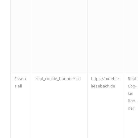
Essen­
real_cookie_banner*-tcf
https://muehle-
Real
zi­ell
liesebach.de
Coo­
kie
Ban­
ner