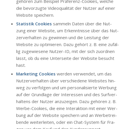
gehö­ren zum Bei­spiel Prä­fe­renz-Coo­kies, wel­che
die bevor­zug­te Video­qua­li­tät der Nut­zer auf einer
Web­site spei­chern.
Sta­tis­tik Coo­kies
sam­meln Daten über die Nut­
zung einer Web­site, um Erkennt­nis­se über das Nut­
zer­ver­hal­ten zu gewin­nen und die Leis­tung der
Web­site zu opti­mie­ren. Dazu gehört z. B. eine zufäl­
lig zuge­wie­se­ne Nut­zer-ID, mit der sich zuord­nen
lässt, ob du eine Unter­sei­te der Web­site besucht
hast.
Mar­ke­ting Coo­kies
wer­den ver­wen­det, um das
Nut­zer­ver­hal­ten über ver­schie­de­ne Web­sites hin­
weg zu ver­fol­gen und um per­so­na­li­sier­te Wer­bung
auf der Grund­la­ge der Inter­es­sen und des Surf­ver­
hal­tens der Nut­zer anzu­zei­gen. Dazu gehö­ren z. B.
Wer­be-Coo­kies, die eine Inter­ak­ti­on mit einer Wer­
bung auf der Web­site spei­chern und an Wer­be­trei­
ben­de wei­ter­lei­ten, oder ein Chat-Sys­tem für Fra­
gen vor dem Kauf und den Kun­den­sup­port.