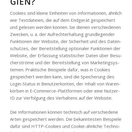
GIEN?
Coo­kies sind klei­ne Ein­hei­ten von Infor­ma­tio­nen, ähn­lich
wie Text­da­tei­en, die auf dem End­ge­rät gespei­chert
und gele­sen wer­den kön­nen. Sie die­nen ver­schie­de­nen
Zwe­cken, u. a. der Auf­recht­erhal­tung grund­le­gen­der
Funk­tio­nen der Web­site, der Sicher­heit und des Daten­
schut­zes, der Bereit­stel­lung optio­na­ler Funk­tio­nen der
Web­site, der Erfas­sung sta­tis­ti­scher Daten über Besu­
cher­strö­me und der Bereit­stel­lung von Mar­ke­ting­sys­
te­men. Prak­ti­sche Bei­spie­le dafür, was in Coo­kies
gespei­chert wer­den kann, sind die Spei­che­rung des
Log­in-Sta­tus in Benut­zer­kon­ten, der Inhalt von Waren­
kör­ben in E‑Com­mer­ce-Platt­for­men oder eine Nut­zer-
ID zur Ver­fol­gung des Ver­hal­tens auf der Web­site.
Die Infor­ma­tio­nen kön­nen tech­nisch auf ver­schie­de­ne
Arten gespei­chert wer­den. Die bekann­tes­ten Bei­spie­le
dafür sind HTTP-Coo­kies und Coo­kie-ähn­li­che Tech­no­