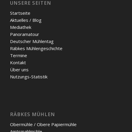
UNSERE SEITEN
Start­sei­te
Aktu­el­les / Blog
Media­thek
Pan­ora­ma­tour
Deut­scher Müh­len­tag
Räb­kes Müh­len­ge­schich­te
Ter­mi­ne
Kon­takt
Über uns
Nut­zungs-Sta­tis­tik
RÄBKES MÜHLEN
Ober­müh­le / Obe­re Papier­müh­le
Amts­mahl­müh­le