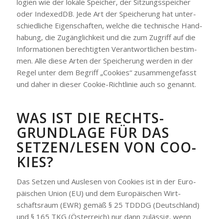
lo­gien wie der loka­le Spei­cher, der Sit­zungs­spei­cher
oder Inde­xedDB. Jede Art der Spei­che­rung hat unter­
schied­li­che Eigen­schaf­ten, wel­che die tech­ni­sche Hand­
ha­bung, die Zugäng­lich­keit und die zum Zugriff auf die
Infor­ma­tio­nen berech­tig­ten Ver­ant­wort­li­chen bestim­
men. Alle die­se Arten der Spei­che­rung wer­den in der
Regel unter dem Begriff „Coo­kies“ zusam­men­ge­fasst
und daher in die­ser Coo­kie-Richt­li­nie auch so genannt.
WAS IST DIE RECHTS­
GRUND­LA­GE FÜR DAS
SETZEN/LESEN VON COO­
KIES?
Das Set­zen und Aus­le­sen von Coo­kies ist in der Euro­
päi­schen Uni­on (EU) und dem Euro­päi­schen Wirt­
schafts­raum (EWR) gemäß § 25 TDDDG (Deutsch­land)
und § 165 TKG (Öster­reich) nur dann zuläs­sig, wenn