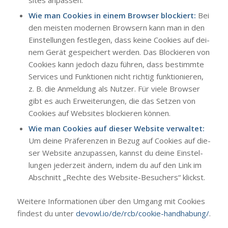
Wie man Coo­kies in einem Brow­ser blo­ckiert:
Bei
den meis­ten moder­nen Brow­sern kann man in den
Ein­stel­lun­gen fest­le­gen, dass kei­ne Coo­kies auf dei­
nem Gerät gespei­chert wer­den. Das Blo­ckie­ren von
Coo­kies kann jedoch dazu füh­ren, dass bestimm­te
Ser­vices und Funk­tio­nen nicht rich­tig funk­tio­nie­ren,
z. B. die Anmel­dung als Nut­zer. Für vie­le Brow­ser
gibt es auch Erwei­te­run­gen, die das Set­zen von
Coo­kies auf Web­sites blo­ckie­ren kön­nen.
Wie man Coo­kies auf die­ser Web­site ver­wal­tet:
Um dei­ne Prä­fe­ren­zen in Bezug auf Coo­kies auf die­
ser Web­site anzu­pas­sen, kannst du dei­ne Ein­stel­
lun­gen jeder­zeit ändern, indem du auf den Link im
Abschnitt „Rech­te des Web­site-Besu­chers“ klickst.
Wei­te­re Infor­ma­tio­nen über den Umgang mit Coo­kies
fin­dest du unter
devowl.io/de/rcb/cookie-handhabung/
.