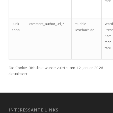
ta­re
Funk­
comment_author_url_*
muehle-
Word
tio­nal
liesebach.de
Pres
Kom­
men­
ta­re
Die Coo­kie-Richt­li­nie wur­de zuletzt am 12. Janu­ar 2026
aktua­li­siert.
INTERESSANTE LINKS