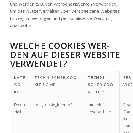
und wer­den z. B. von Wer­be­netz­wer­ken ver­wen­det,
um das Nut­zer­ver­hal­ten über ver­schie­de­ne Web­sites
hin­weg zu ver­fol­gen und per­so­na­li­sier­te Wer­bung
anzu­bie­ten.
WEL­CHE COO­KIES WER­
DEN AUF DIE­SER WEB­SITE
VER­WEN­DET?
KATE­
TECH­NI­SCHER COO­
TECH­NI­
SER­
GO­
KIE NAME
SCHER COO­
VICE
RIE
KIE HOST
Essen­
real_cookie_banner*
.muehle-
Real
zi­ell
liesebach.de
Coo­
kie
Ban­