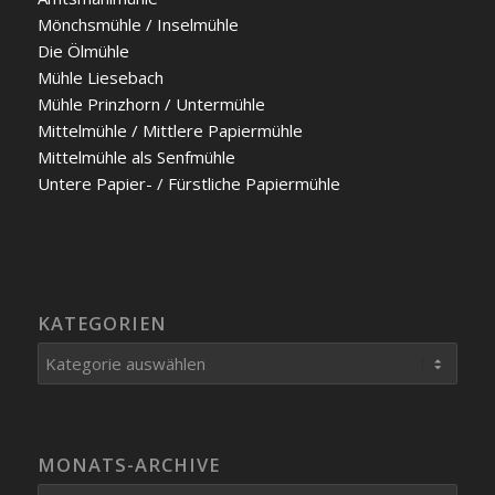
Mönchs­müh­le / Insel­müh­le
Die Ölmüh­le
Müh­le Liesebach
Müh­le Prinz­horn / Unter­müh­le
Mit­tel­müh­le / Mitt­le­re Papier­müh­le
Mit­tel­müh­le als Senf­mühle
Unte­re Papier- / Fürst­li­che Papier­müh­le
KATEGORIEN
Kategorien
MONATS-ARCHIVE