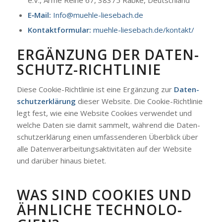
E‑Mail:
Info@muehle-liesebach.de
Kon­takt­for­mu­lar:
muehle-liesebach.de/kontakt/
ERGÄN­ZUNG DER DATEN­
SCHUTZ-RICHT­LI­NIE
Die­se Coo­kie-Richt­li­nie ist eine Ergän­zung zur
Daten­
schutz­er­klä­rung
die­ser Web­site. Die Coo­kie-Richt­li­nie
legt fest, wie eine Web­site Coo­kies ver­wen­det und
wel­che Daten sie damit sam­melt, wäh­rend die Daten­
schutz­er­klä­rung einen umfas­sen­de­ren Über­blick über
alle Daten­ver­ar­bei­tungs­ak­ti­vi­tä­ten auf der Web­site
und dar­über hin­aus bie­tet.
WAS SIND COO­KIES UND
ÄHN­LI­CHE TECH­NO­LO­