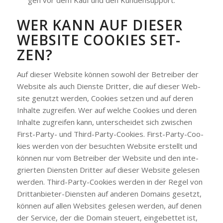
WER KANN AUF DIE­SER
WEB­SITE COO­KIES SET­
ZEN?
Auf die­ser Web­site kön­nen sowohl der Betrei­ber der
Web­site als auch Diens­te Drit­ter, die auf die­ser Web­
site genutzt wer­den, Coo­kies set­zen und auf deren
Inhal­te zugrei­fen. Wer auf wel­che Coo­kies und deren
Inhal­te zugrei­fen kann, unter­schei­det sich zwi­schen
First-Par­ty- und Third-Par­ty-Coo­kies. First-Par­ty-Coo­
kies wer­den von der besuch­ten Web­site erstellt und
kön­nen nur vom Betrei­ber der Web­site und den inte­
grier­ten Diens­ten Drit­ter auf die­ser Web­site gele­sen
wer­den. Third-Par­ty-Coo­kies wer­den in der Regel von
Dritt­an­bie­ter-Diens­ten auf ande­ren Domains gesetzt,
kön­nen auf allen Web­sites gele­sen wer­den, auf denen
der Ser­vice, der die Domain steu­ert, ein­ge­bet­tet ist,