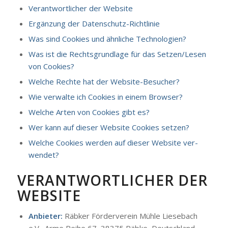
Ver­ant­wort­li­cher der Web­site
Ergän­zung der Daten­schutz-Richt­li­nie
Was sind Coo­kies und ähn­li­che Tech­no­lo­gien?
Was ist die Rechts­grund­la­ge für das Setzen/Lesen
von Coo­kies?
Wel­che Rech­te hat der Web­site-Besu­cher?
Wie ver­wal­te ich Coo­kies in einem Brow­ser?
Wel­che Arten von Coo­kies gibt es?
Wer kann auf die­ser Web­site Coo­kies set­zen?
Wel­che Coo­kies wer­den auf die­ser Web­site ver­
wen­det?
VER­ANT­WORT­LI­CHER DER
WEB­SITE
Anbie­ter:
Räb­ker För­der­ver­ein Müh­le Liesebach
e.V., Arme Rei­he 67, 38375 Räb­ke, Deutsch­land