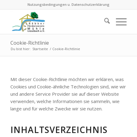
Nutzungsbedingungen u. Datenschutzerklärung
Cookie-Richtlinie
Du bist hier:
Startseite
/
Cookie-Richtlinie
Mit die­ser Coo­kie-Richt­li­nie möch­ten wir erklä­ren, was
Coo­kies und Coo­kie-ähn­li­che Tech­no­lo­gien sind, wie wir
und ande­re Ser­vice Pro­vi­der sie auf die­ser Web­site
ver­wen­den, wel­che Infor­ma­tio­nen sie sam­meln, wie
lan­ge und für wel­che Zwe­cke wir sie nut­zen.
INHALTS­VER­ZEICH­NIS