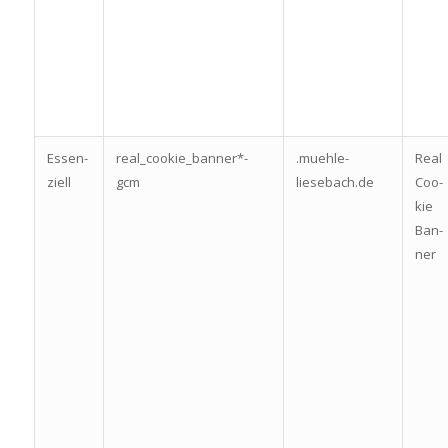
Essen­
real_cookie_banner*-
.muehle-
Real
zi­ell
gcm
liesebach.de
Coo­
kie
Ban­
ner