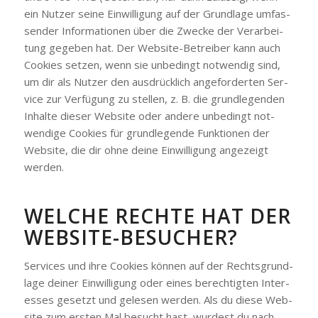
ein Nut­zer sei­ne Ein­wil­li­gung auf der Grund­la­ge umfas­
sen­der Infor­ma­tio­nen über die Zwe­cke der Ver­ar­bei­
tung gege­ben hat. Der Web­site-Betrei­ber kann auch
Coo­kies set­zen, wenn sie unbe­dingt not­wen­dig sind,
um dir als Nut­zer den aus­drück­lich ange­for­der­ten Ser­
vice zur Ver­fü­gung zu stel­len, z. B. die grund­le­gen­den
Inhal­te die­ser Web­site oder ande­re unbe­dingt not­
wen­di­ge Coo­kies für grund­le­gen­de Funk­tio­nen der
Web­site, die dir ohne dei­ne Ein­wil­li­gung ange­zeigt
wer­den.
WEL­CHE RECH­TE HAT DER
WEB­SITE-BESU­CHER?
Ser­vices und ihre Coo­kies kön­nen auf der Rechts­grund­
la­ge dei­ner Ein­wil­li­gung oder eines berech­tig­ten Inter­
es­ses gesetzt und gele­sen wer­den. Als du die­se Web­
site zum ers­ten Mal besucht hast, wur­dest du nach