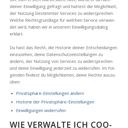
dei­ner Ein­wil­li­gung gefragt und hat­test die Mög­lich­keit,
der Nut­zung bestimm­ter Ser­vices zu wider­spre­chen.
Wel­che Rechts­grund­la­ge für wel­chen Ser­vice ver­wen­
det wird, haben wir in unse­rem Ein­wil­li­gungs­dia­log
erklärt.
Du hast das Recht, die His­to­rie dei­ner Ent­schei­dun­gen
ein­zu­se­hen, dei­ne Daten­schutz­ein­stel­lun­gen zu
ändern, der Nut­zung von Ser­vices zu wider­spre­chen
und dei­ne Ein­wil­li­gung jeder­zeit zu wider­ru­fen. Im Fol­
gen­den fin­dest du Mög­lich­kei­ten, dei­ne Rech­te aus­zu­
üben:
Pri­vat­sphä­re-Ein­stel­lun­gen ändern
His­to­rie der Pri­vat­sphä­re-Ein­stel­lun­gen
Ein­wil­li­gun­gen wider­ru­fen
WIE VER­WAL­TE ICH COO­