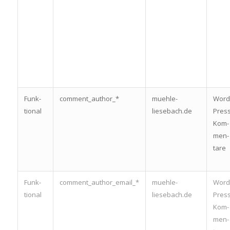
Funk­
comment_author_*
muehle-
Word
tio­nal
liesebach.de
Pres
Kom­
men­
ta­re
Funk­
comment_author_email_*
muehle-
Word
tio­nal
liesebach.de
Pres
Kom­
men­