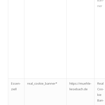
Ban­
ner
Essen­
real_cookie_banner*
https://muehle-
Real
zi­ell
liesebach.de
Coo­
kie
Ban­