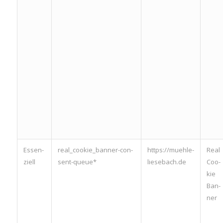
Essen­
real_­coo­kie_­ban­ner-con­
https://muehle-
Real
zi­ell
sent-queue*
liesebach.de
Coo­
kie
Ban­
ner