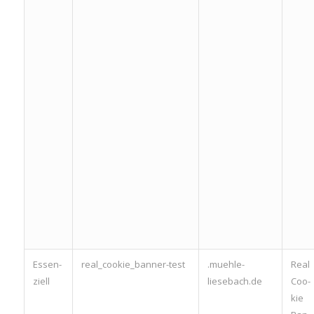
Essen­
real_­coo­kie_­ban­ner-test
.muehle-
Real
zi­ell
liesebach.de
Coo­
kie