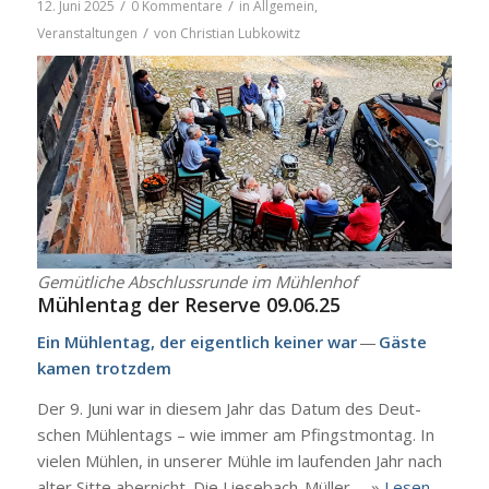
/
/
12. Juni 2025
0 Kommentare
in
Allgemein
,
/
Veranstaltungen
von
Christian Lubkowitz
Gemüt­li­che Abschluss­run­de im Müh­len­hof
Müh­len­tag der Reser­ve 09.06.25
Ein Müh­len­tag, der eigent­lich kei­ner war
—
Gäs­te
kamen trotz­dem
Der 9. Juni war in die­sem Jahr das Datum des Deut­
schen Müh­len­tags – wie immer am Pfingst­mon­tag. In
vie­len Müh­len, in unse­rer Müh­le im lau­fen­den Jahr nach
alter Sit­te aber­nicht. Die Liesebach-Mül­­ler … »
Lesen