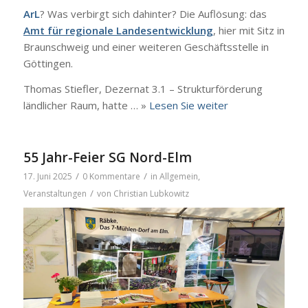
ArL
? Was ver­birgt sich dahin­ter? Die Auf­lö­sung: das
Amt für regio­na­le Lan­des­ent­wick­lung
, hier mit Sitz in
Braun­schweig und einer wei­te­ren Geschäfts­stel­le in
Göt­tin­gen.
Tho­mas Stief­ler, Dezer­nat 3.1 – Struk­tur­för­de­rung
länd­li­cher Raum, hat­te … »
Lesen Sie wei­ter
55 Jahr-Feier SG Nord-Elm
/
/
17. Juni 2025
0 Kommentare
in
Allgemein
,
/
Veranstaltungen
von
Christian Lubkowitz