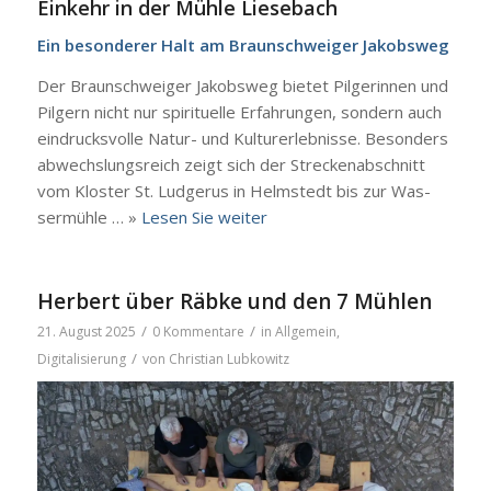
Ein­kehr in der Müh­le Liesebach
Ein beson­de­rer Halt am Braunschweiger Jakobs­weg
Der Braunschweiger Jakobs­weg bie­tet Pil­ge­rin­nen und
Pil­gern nicht nur spi­ri­tu­el­le Erfah­run­gen, son­dern auch
ein­drucks­vol­le Natur- und Kul­tur­er­leb­nis­se. Beson­ders
abwechs­lungs­reich zeigt sich der Stre­cken­ab­schnitt
vom Klos­ter St. Lud­ge­rus in Helm­stedt bis zur Was­
ser­müh­le … »
Lesen Sie wei­ter
Herbert über Räbke und den 7 Mühlen
/
/
21. August 2025
0 Kommentare
in
Allgemein
,
/
Digitalisierung
von
Christian Lubkowitz