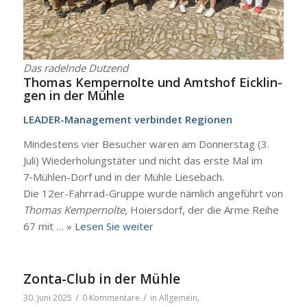
Das radeln­de Dut­zend
Tho­mas Kem­per­nol­te und Amts­hof Eick­lin­
gen in der Müh­le
LEA­­DER-Mana­ge­­ment ver­bin­det Regio­nen
Min­des­tens vier Besu­cher waren am Don­ners­tag (3.
Juli) Wie­der­ho­lungs­tä­ter und nicht das ers­te Mal im
7‑Müh­­len-Dorf und in der Müh­le Liesebach.
Die 12er-Fahr­rad-Grup­­pe wur­de näm­lich ange­führt von
Tho­mas Kem­per­nol­te,
Hoiers­dorf, der die Arme Rei­he
67 mit … »
Lesen Sie wei­ter
Zonta-Club in der Mühle
/
/
30. Juni 2025
0 Kommentare
in
Allgemein
,