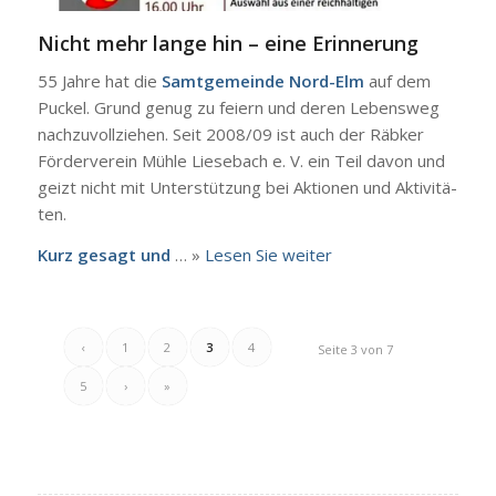
Nicht mehr lan­ge hin – eine Erin­ne­rung
55 Jah­re hat die
Samt­ge­mein­de Nord-Elm
auf dem
Puckel. Grund genug zu fei­ern und deren Lebens­weg
nach­zu­voll­zie­hen. Seit 2008/09 ist auch der Räb­ker
För­der­ver­ein Müh­le Liesebach e. V. ein Teil davon und
geizt nicht mit Unter­stüt­zung bei Aktio­nen und Akti­vi­tä­
ten.
Kurz gesagt und
… »
Lesen Sie wei­ter
‹
1
2
3
4
Seite 3 von 7
5
›
»