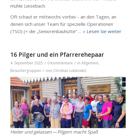
müh­le Liesebach.
Oft schaut er mitt­wochs vor­bei – an den Tagen, an
denen sich unser Team für spe­zi­el­le Ope­ra­tio­nen
(TSO) (= die „Senio­ren­bau­hüt­te“ … »
Lesen Sie wei­ter
16 Pilger und ein Pfarrerehepaar
/
/
4. September 2025
0 Kommentare
in
Allgemein
,
/
Besuchergruppen
von
Christian Lubkowitz
Hei­ter und gelas­sen — Pil­gern macht Spaß