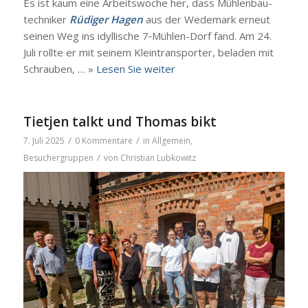
Es ist kaum eine Arbeits­wo­che her, dass Müh­len­bau­
tech­ni­ker
Rüdi­ger Hagen
aus der Wede­mark erneut
sei­nen Weg ins idyl­li­sche 7‑Müh­­len-Dorf fand. Am 24.
Juli roll­te er mit sei­nem Klein­trans­por­ter, bela­den mit
Schrau­ben, … »
Lesen Sie wei­ter
Tietjen talkt und Thomas bikt
/
/
7. Juli 2025
0 Kommentare
in
Allgemein
,
/
Besuchergruppen
von
Christian Lubkowitz