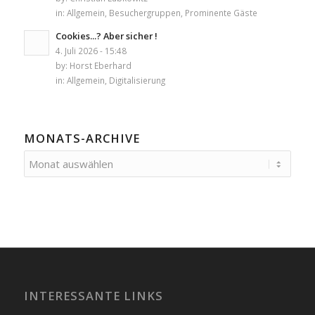
in:
Allgemein
,
Besuchergruppen
,
Prominente Gäste
Cookies...? Aber sicher !
4. Juli 2026 - 15:48
by:
Horst Eberhard
in:
Allgemein
,
Digitalisierung
MONATS-ARCHIVE
INTERESSANTE LINKS