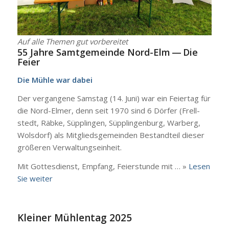
Auf alle The­men gut vor­be­rei­tet
55 Jah­re Samt­ge­mein­de Nord-Elm
— Die
Fei­er
Die Müh­le war dabei
Der ver­gan­ge­ne Sams­tag (14. Juni) war ein Fei­er­tag für
die Nord-Elmer, denn seit 1970 sind 6 Dör­fer (Frell­
stedt, Räb­ke, Süpp­lin­gen, Süpp­lin­gen­burg, War­berg,
Wols­dorf) als Mit­glieds­ge­mein­den Bestand­teil die­ser
grö­ße­ren Ver­wal­tungs­ein­heit.
Mit Got­tes­dienst, Emp­fang, Fei­er­stun­de mit … »
Lesen
Sie wei­ter
Kleiner Mühlentag 2025