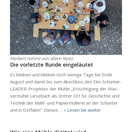
Her­bert nimmt von allem Notiz
Die vor­letz­te Run­de ein­ge­läu­tet
Es blei­ben und blie­ben noch weni­ge Tage bis Ende
August und damit bis zum Abschluss des Elm-Schun­­ter-
LEA­­DER-Pro­­jek­­tes der Müh­le „Ertüch­ti­gung der Was­
ser­müh­le Liesebach als Drit­ter Ort für Geschich­te und
Tech­nik der Mahl- und Papier­mül­le­rei an der Schun­ter
und in Ost­fa­len“. Die­ses … »
Lesen Sie wei­ter