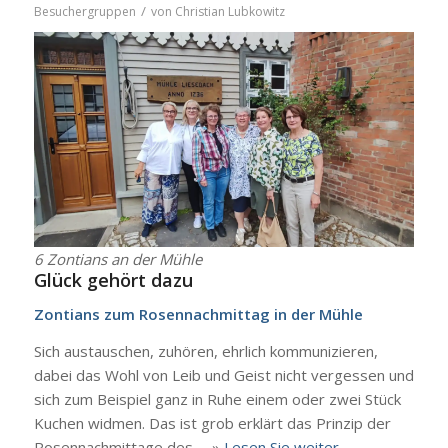
/
Besuchergruppen
von
Christian Lubkowitz
6 Zon­ti­ans an der Müh­le
Glück gehört dazu
Zon­ti­ans zum Rosen­nach­mit­tag in der Müh­le
Sich aus­tau­schen, zuhö­ren, ehr­lich kom­mu­ni­zie­ren,
dabei das Wohl von Leib und Geist nicht ver­ges­sen und
sich zum Bei­spiel ganz in Ruhe einem oder zwei Stück
Kuchen wid­men. Das ist grob erklärt das Prin­zip der
Rosen­nach­mit­ta­ge des … »
Lesen Sie wei­ter