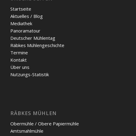
Start­sei­te
Aktu­el­les / Blog
Media­thek
Pan­ora­ma­tour
Deut­scher Müh­len­tag
Räb­kes Müh­len­ge­schich­te
Ter­mi­ne
Kon­takt
Über uns
Nut­zungs-Sta­tis­tik
RÄBKES MÜHLEN
Ober­müh­le / Obe­re Papier­müh­le
Amts­mahl­müh­le