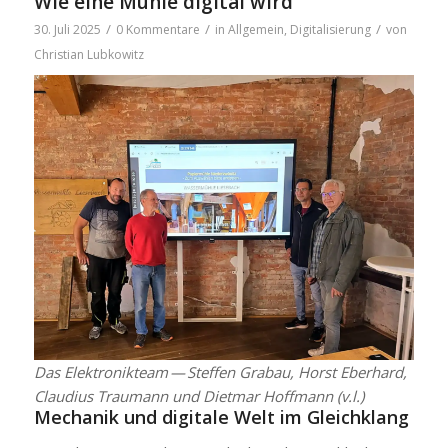
Wie eine Mühle digital wird
/
/
/
30. Juli 2025
0 Kommentare
in
Allgemein
,
Digitalisierung
von
Christian Lubkowitz
Das Elek­tro­nik­team — Stef­fen Grabau, Horst Eber­hard,
Clau­di­us Trau­mann und Diet­mar Hoff­mann (v.l.)
Mecha­nik und digi­ta­le Welt im Gleich­klang