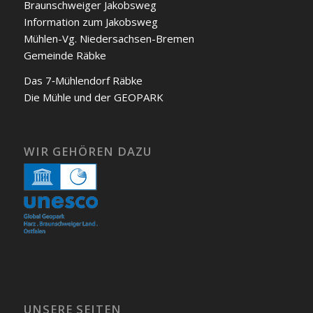
Braunschweiger Jakobs­weg
Infor­ma­ti­on zum Jakobs­weg
Müh­len-Vg. Nie­der­sach­sen-Bre­men
Gemein­de Räb­ke
Das 7‑Mühlendorf Räb­ke
Die Müh­le und der GEOPARK
WIR GEHÖREN DAZU
UNSERE SEITEN