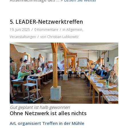
5. LEADER-Netzwerktreffen
/
/
19. Juni 2025
0 Kommentare
in
Allgemein
,
/
Veranstaltungen
von
Christian Lubkowitz
Gut geplant ist halb gewon­nen
Ohne Netz­werk ist alles nichts
ArL orga­ni­siert Tref­fen in der Müh­le