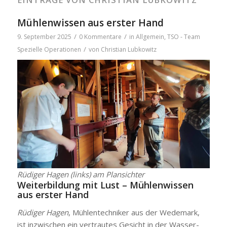
Mühlenwissen aus erster Hand
/
/
9. September 2025
0 Kommentare
in
Allgemein
,
TSO - Team
/
Spezielle Operationen
von
Christian Lubkowitz
Rüdi­ger Hagen (links) am Plan­sich­ter
Wei­ter­bil­dung mit Lust – Müh­len­wis­sen
aus ers­ter Hand
Rüdi­ger Hagen
, Müh­len­tech­ni­ker aus der Wede­mark,
ist inzwi­schen ein ver­trau­tes Gesicht in der Was­ser­