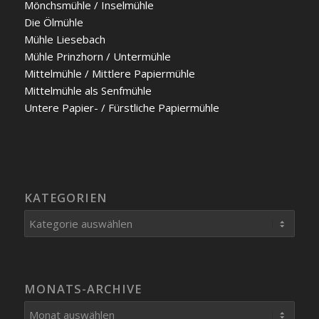
Mönchs­müh­le / Insel­müh­le
Die Ölmüh­le
Müh­le Liesebach
Müh­le Prinz­horn / Unter­müh­le
Mit­tel­müh­le / Mitt­le­re Papier­müh­le
Mit­tel­müh­le als Senf­mühle
Unte­re Papier- / Fürst­li­che Papier­müh­le
KATEGORIEN
Kategorien
MONATS-ARCHIVE